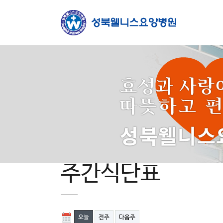
주간식단표
오늘
전주
다음주