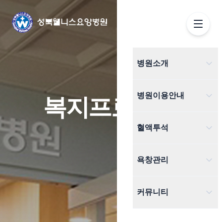
병원소개
인사말
병원이용안내
복지프로그램
의료진소개
입퇴원안내
혈액투석
병원시설
외래진료
혈액투석
욕창관리
진료협력병원
비급여안내
혈액투석 과정
욕창치료기
오시는 길
커뮤니티
의무기록발급
혈액투석 주의사항
웰니스소식