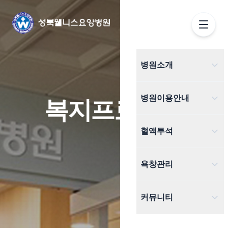
병원소개
인사말
병원이용안내
복지프로그램
의료진소개
입퇴원안내
혈액투석
병원시설
외래진료
혈액투석
욕창관리
진료협력병원
비급여안내
혈액투석 과정
욕창치료기
오시는 길
커뮤니티
의무기록발급
혈액투석 주의사항
웰니스소식