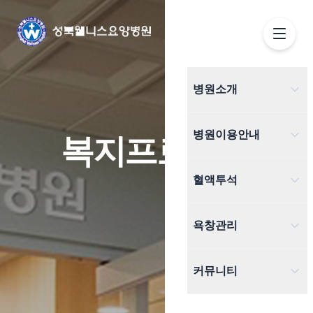
병원소개
인사말
병원이용안내
복지프로그램
의료진소개
입퇴원안내
혈액투석
병원시설
외래진료
혈액투석
욕창관리
진료협력병원
비급여안내
혈액투석 과정
욕창치료기
오시는 길
커뮤니티
의무기록발급
혈액투석 주의사항
웰니스소식