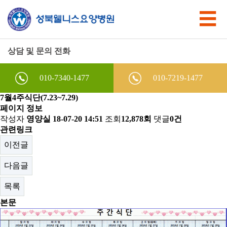
상담 및 문의 전화
010-7340-1477
010-7219-1477
7월4주식단(7.23~7.29)
페이지 정보
작성자
영양실
18-07-20 14:51
조회
12,878회
댓글
0건
관련링크
이전글
다음글
목록
본문